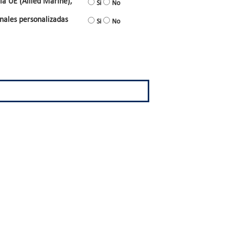
la UE (Allied Marine),
Si
No
nales personalizadas
Si
No