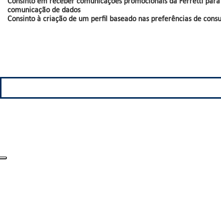
Consinto em receber comunicações promocionais da Ferretti para s
comunicação de dados
Consinto à criação de um perfil baseado nas preferências de con