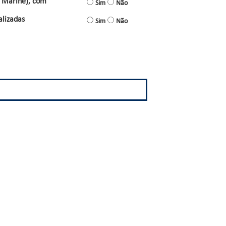
d Marine), com
Sim
Não
alizadas
Sim
Não