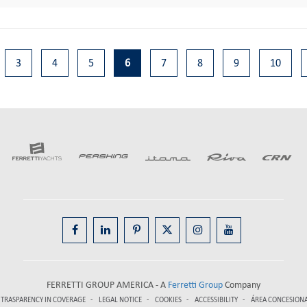
3
4
5
6
7
8
9
10
FERRETTI GROUP AMERICA - A
Ferretti Group
Company
TRASPARENCY IN COVERAGE
LEGAL NOTICE
COOKIES
ACCESSIBILITY
ÁREA CONCESION