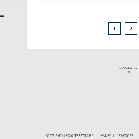
1
2
COPYRIGHT © 2026
FERRETTI S.P.A.
IVA NRO. 04485970968