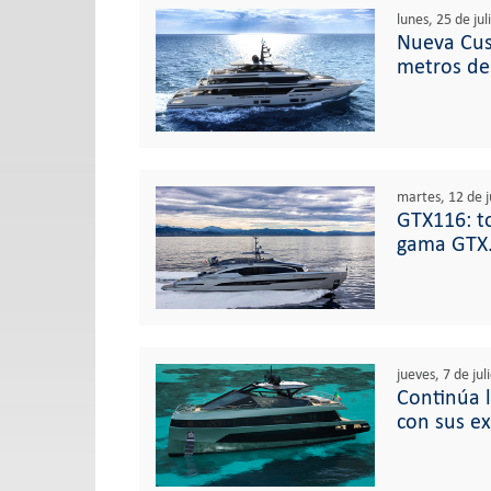
lunes, 25 de ju
Nueva Cus
metros de
martes, 12 de j
GTX116: t
gama GTX
jueves, 7 de ju
Continúa l
con sus ex