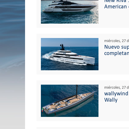
New Riva 1
American 
miércoles, 27 d
Nuevo sup
completa
miércoles, 27 d
wallywind1
Wally