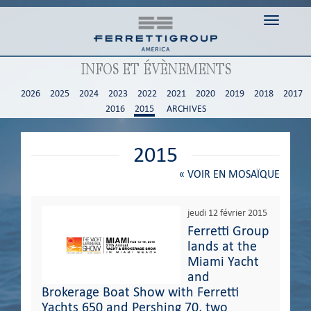
Toggle n
INFOS ET ÉVÈNEMENTS
2026
2025
2024
2023
2022
2021
2020
2019
2018
2017
2016
2015
ARCHIVES
2015
«
VOIR EN MOSAÏQUE
jeudi 12 février 2015
Ferretti Group
lands at the
Miami Yacht
and
Brokerage Boat Show with Ferretti
Yachts 650 and Pershing 70, two