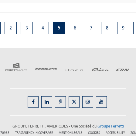
2
3
4
5
6
7
8
9
GROUPE FERRETTI, AMÉRIQUES - Une Société du
Groupe Ferretti
5970968
TRASPARENCY IN COVERAGE
MENTION LÉGALE
COOKIES
ACCESSIBILITY
ZON