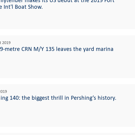
llytender makes its US debut at the 2019 Fort
 Int'l Boat Show.
t 2019
9-metre CRN M/Y 135 leaves the yard marina
 2019
ng 140: the biggest thrill in Pershing’s history.