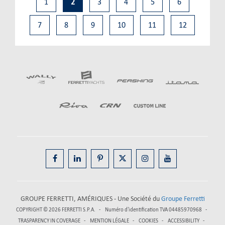
1
2
3
4
5
6
7
8
9
10
11
12
GROUPE FERRETTI, AMÉRIQUES - Une Société du
Groupe Ferretti
COPYRIGHT © 2026
FERRETTI S.P.A.
Numéro d'identification TVA 04485970968
TRASPARENCY IN COVERAGE
MENTION LÉGALE
COOKIES
ACCESSIBILITY