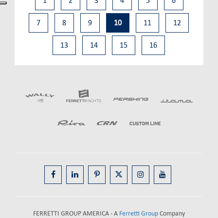
1
2
3
4
5
6
7
8
9
10
11
12
13
14
15
16
FERRETTI GROUP AMERICA - A
Ferretti Group
Company