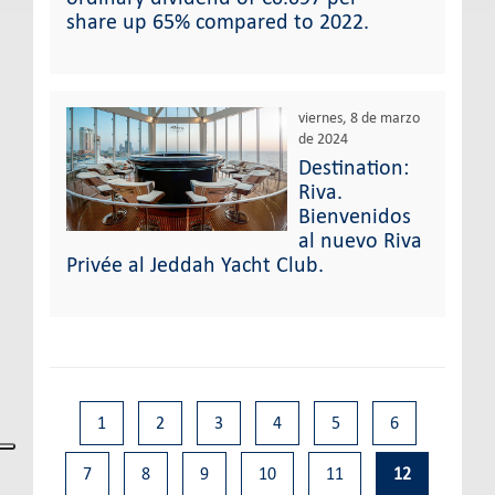
share up 65% compared to 2022.
viernes, 8 de marzo
de 2024
Destination:
Riva.
Bienvenidos
al nuevo Riva
Privée al Jeddah Yacht Club.
1
2
3
4
5
6
7
8
9
10
11
12