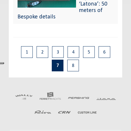
‘Latona’: 50
meters of
Bespoke details
1
2
3
4
5
6
7
8