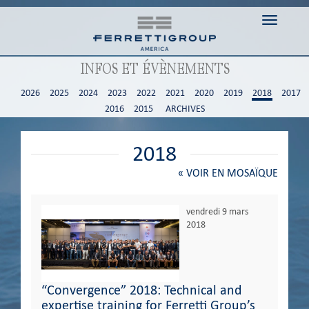
Toggle n
INFOS ET ÉVÈNEMENTS
2026
2025
2024
2023
2022
2021
2020
2019
2018
2017
2016
2015
ARCHIVES
2018
«
VOIR EN MOSAÏQUE
vendredi 9 mars
2018
“Convergence” 2018: Technical and
expertise training for Ferretti Group’s